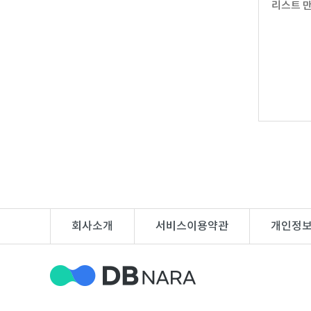
리스트 만
DB
업
법
DB
인
휴
DB
대
이
폰
메
팩
DB
일
스
고
DB
DB
객
마
센
이
회사소개
서비스이용약관
개인정
터
페
이