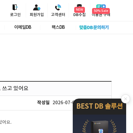
NEW
50% Sale
로그인
회원가입
고객센터
DB수집
이용권 구매
이메일DB
팩스DB
맞춤DB 문의하기
로 쓰고 있어요
작성일
2026-07-06
조회
364
BEST DB 솔루션
았어요.