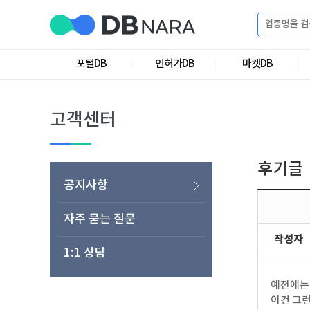
로
그
포털DB
인허가DB
마켓DB
로
회
인
그
원
인
가
이
고객센터
입
이
필
용
포
권
요
구
후기글
매
털
인
공지사항
합
니
DB
허
마
자주 묻는 질문
작성자
다.
1:1 상담
가
켓
소
예전에는 
DB
DB
셜
기
이건 그런