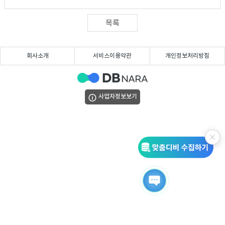
DB
업
법
목록
DB
인
휴
회사소개
서비스이용약관
개인정보처리방침
DB
대
이
폰
메
팩
사업자정보보기
DB
일
스
고
DB
DB
객
마
센
이
터
페
이