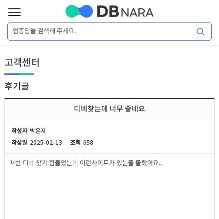
로
그
로
회
인
고객센터
그
원
인
가
이
입
후기글
이
필
용
포
권
디비찾는데 너무 좋네요
요
구
매
털
인
작성자
박은지
합
작성일
2025-02-13
조회
658
니
DB
허
마
매번 디비 찾기 힘들었는데 이런사이트가 있는줄 몰랐어요,,
다.
가
켓
소
DB
DB
셜
기