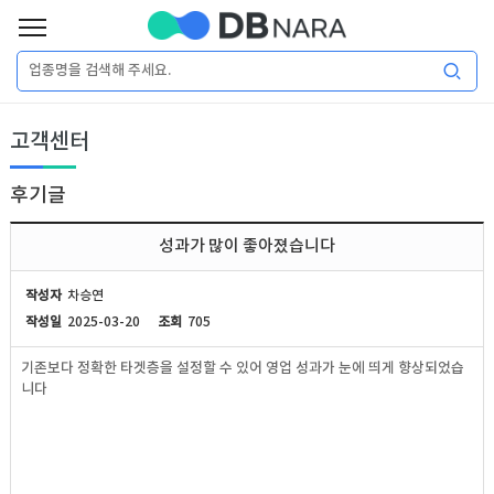
로
그
로
회
인
고객센터
그
원
인
가
이
입
후기글
이
필
용
포
권
성과가 많이 좋아졌습니다
요
구
매
털
인
작성자
차승연
합
작성일
2025-03-20
조회
705
니
DB
허
마
기존보다 정확한 타겟층을 설정할 수 있어 영업 성과가 눈에 띄게 향상되었습
다.
니다
가
켓
소
DB
DB
셜
기