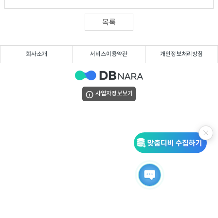
DB
업
법
목록
DB
인
휴
회사소개
서비스이용약관
개인정보처리방침
DB
대
이
폰
메
팩
사업자정보보기
DB
일
스
고
DB
DB
객
마
센
이
터
페
이