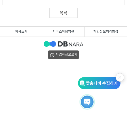
DB
업
법
목록
DB
인
휴
회사소개
서비스이용약관
개인정보처리방침
DB
대
이
폰
메
팩
사업자정보보기
DB
일
스
고
DB
DB
객
마
센
이
터
페
이