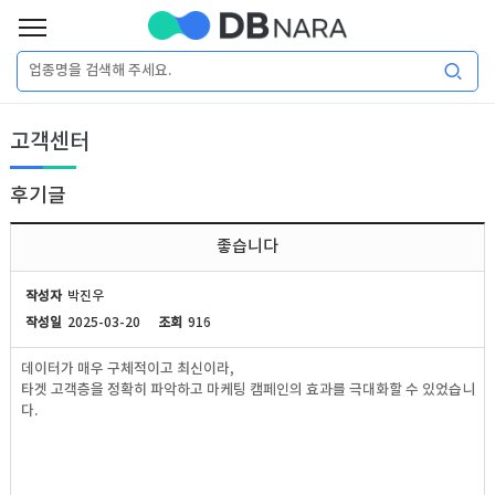
로
그
로
회
인
고객센터
그
원
인
가
이
입
후기글
이
필
용
포
권
좋습니다
요
구
매
털
인
작성자
박진우
합
작성일
2025-03-20
조회
916
니
DB
허
마
데이터가 매우 구체적이고 최신이라,
다.
타겟 고객층을 정확히 파악하고 마케팅 캠페인의 효과를 극대화할 수 있었습니
가
켓
소
다.
DB
DB
셜
기