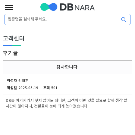
로
그
로
회
인
고객센터
그
원
인
가
이
입
후기글
이
필
용
포
권
감사합니다!
요
구
매
털
인
작성자
김태훈
합
작성일
2025-05-19
조회
501
니
DB
허
마
DB를 여기저기서 찾지 않아도 되니깐, 고객이 어떤 것을 필요로 할까 생각 할
다.
시간이 많아지니, 전환율이 눈에 띄게 높아졌습니다.
가
켓
소
DB
DB
셜
기