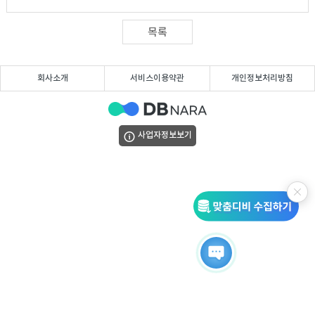
DB
업
법
목록
DB
인
휴
회사소개
서비스이용약관
개인정보처리방침
DB
대
이
폰
메
팩
사업자정보보기
DB
일
스
고
DB
DB
객
마
센
이
터
페
이