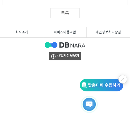
DB
업
법
목록
DB
인
휴
회사소개
서비스이용약관
개인정보처리방침
DB
대
이
폰
메
팩
사업자정보보기
DB
일
스
고
DB
DB
객
마
센
이
터
페
이