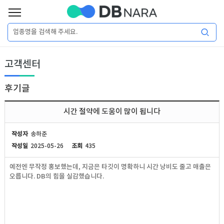
로
그
로
회
인
고객센터
그
원
인
가
이
입
후기글
이
필
용
포
권
시간 절약에 도움이 많이 됩니다
요
구
매
털
인
작성자
송하준
합
작성일
2025-05-26
조회
435
니
DB
허
마
예전엔 무작정 홍보했는데, 지금은 타깃이 명확하니 시간 낭비도 줄고 매출은
다.
오릅니다. DB의 힘을 실감했습니다.
가
켓
소
DB
DB
셜
기