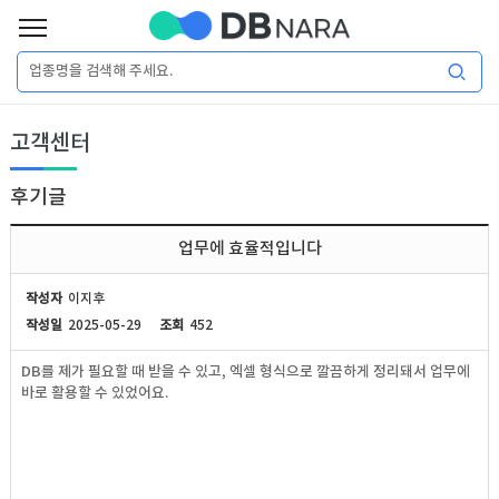
로
그
로
회
인
고객센터
그
원
인
가
이
입
후기글
이
필
용
포
권
업무에 효율적입니다
요
구
매
털
인
작성자
이지후
합
작성일
2025-05-29
조회
452
니
DB
허
마
DB를 제가 필요할 때 받을 수 있고, 엑셀 형식으로 깔끔하게 정리돼서 업무에
다.
바로 활용할 수 있었어요.
가
켓
소
DB
DB
셜
기