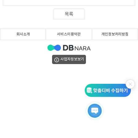
DB
업
법
목록
DB
인
휴
회사소개
서비스이용약관
개인정보처리방침
DB
대
이
폰
메
팩
사업자정보보기
DB
일
스
고
DB
DB
객
마
센
이
터
페
이