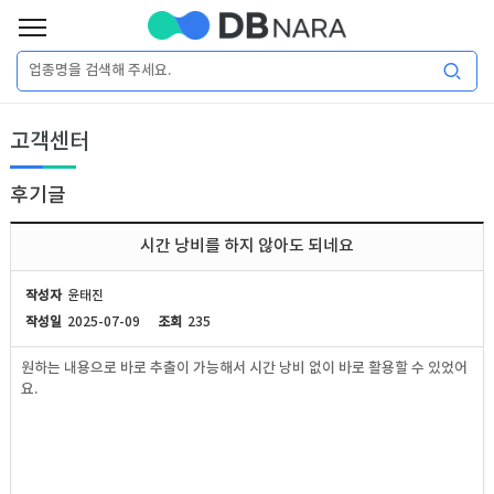
로
그
로
회
인
고객센터
그
원
인
가
이
입
후기글
이
필
용
포
권
시간 낭비를 하지 않아도 되네요
요
구
매
털
인
작성자
윤태진
합
작성일
2025-07-09
조회
235
니
DB
허
마
원하는 내용으로 바로 추출이 가능해서 시간 낭비 없이 바로 활용할 수 있었어
다.
요.
가
켓
소
DB
DB
셜
기