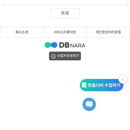
DB
업
법
목록
DB
인
휴
회사소개
서비스이용약관
개인정보처리방침
DB
대
이
폰
메
팩
사업자정보보기
DB
일
스
고
DB
DB
객
마
센
이
터
페
이