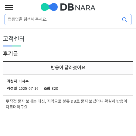
로
그
로
회
인
고객센터
그
원
인
가
이
입
후기글
이
필
용
포
권
반응이 달라졌어요
요
구
매
털
인
작성자
이지수
합
작성일
2025-07-16
조회
823
니
DB
허
마
무작정 문자 보내는 대신, 지역으로 분류 DB로 문자 보냈더니 확실히 반응이
다.
다르더라구요
가
켓
소
DB
DB
셜
기