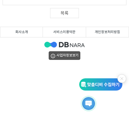
DB
업
법
목록
DB
인
휴
회사소개
서비스이용약관
개인정보처리방침
DB
대
이
폰
메
팩
사업자정보보기
DB
일
스
고
DB
DB
객
마
센
이
터
페
이