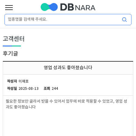
로
그
로
회
인
고객센터
그
원
인
가
이
입
후기글
이
필
용
포
권
영업 성과도 좋아졌습니다
요
구
매
털
인
작성자
이재호
합
작성일
2025-08-13
조회
244
니
DB
허
마
필요한 정보만 골라서 받을 수 있어서 업무에 바로 적용할 수 있었고, 영업 성
다.
과도 좋아졌습니다
가
켓
소
DB
DB
셜
기