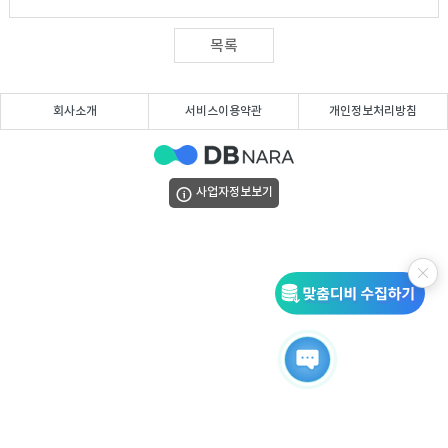
DB
업
법
목록
DB
인
휴
회사소개
서비스이용약관
개인정보처리방침
DB
대
이
폰
메
팩
사업자정보보기
DB
일
스
고
DB
DB
객
마
센
이
터
페
이