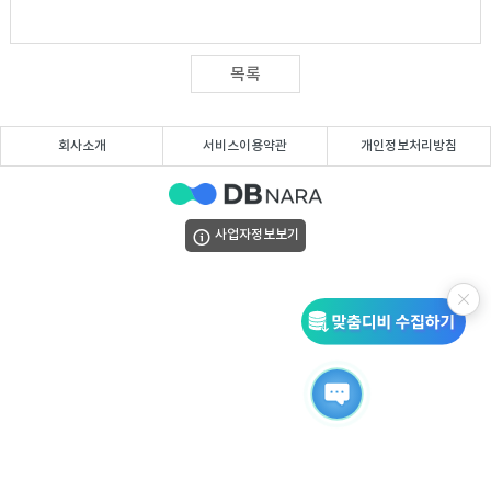
DB
업
법
DB
인
휴
목록
DB
대
이
회사소개
서비스이용약관
개인정보처리방침
폰
메
팩
사업자정보보기
DB
일
스
고
DB
DB
객
마
센
이
터
페
이