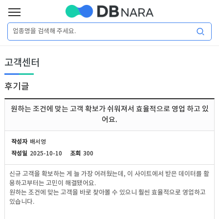
로
그
로
회
인
고객센터
그
원
인
가
이
입
후기글
이
필
용
포
권
원하는 조건에 맞는 고객 확보가 쉬워져서 효율적으로 영업 하고 있
요
구
어요.
매
털
인
합
작성자
배서영
니
작성일
2025-10-10
조회
300
DB
허
마
다.
신규 고객을 확보하는 게 늘 가장 어려웠는데, 이 사이트에서 받은 데이터를 활
가
켓
소
용하고부터는 고민이 해결됐어요.
원하는 조건에 맞는 고객을 바로 찾아볼 수 있으니 훨씬 효율적으로 영업하고
있습니다.
DB
DB
셜
기