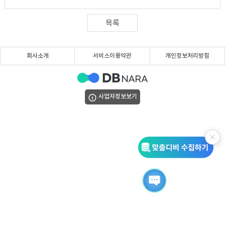
DB
업
법
목록
DB
인
휴
회사소개
서비스이용약관
개인정보처리방침
DB
대
이
폰
메
팩
사업자정보보기
DB
일
스
고
DB
DB
객
마
센
이
터
페
이