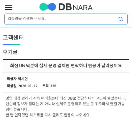
로
그
로
회
인
고객센터
그
원
인
가
이
입
후기글
이
필
용
포
권
최신 DB 덕분에 실제 운영 업체만 연락하니 반응이 달라졌어요
요
구
매
털
인
작성자
박시헌
합
작성일
2026-01-12
조회
336
니
DB
허
마
영업 대상 관리가 계속 어려웠는데 최신 DB로 접근하니까 고민이 줄었습니다.
다.
단순히 정보가 많다는 게 아니라 실제로 운영되고 있는 곳 위주라서 연결 가능
가
켓
소
성이 높습니다.
한 번 연락했던 리스트를 다시 돌려도 반응이 나오네요.
DB
DB
셜
기