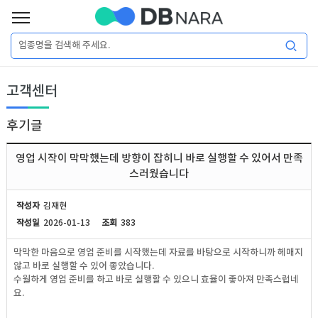
로
그
로
회
인
고객센터
그
원
인
가
이
입
후기글
이
필
용
포
권
영업 시작이 막막했는데 방향이 잡히니 바로 실행할 수 있어서 만족
요
구
스러웠습니다
매
털
인
합
작성자
김재현
니
작성일
2026-01-13
조회
383
DB
허
마
다.
막막한 마음으로 영업 준비를 시작했는데 자료를 바탕으로 시작하니까 헤매지
가
켓
소
않고 바로 실행할 수 있어 좋았습니다.
수월하게 영업 준비를 하고 바로 실행할 수 있으니 효율이 좋아져 만족스럽네
요.
DB
DB
셜
기