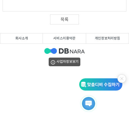
DB
업
법
DB
인
휴
목록
DB
대
이
회사소개
서비스이용약관
개인정보처리방침
폰
메
팩
사업자정보보기
DB
일
스
고
DB
DB
객
마
센
이
터
페
이