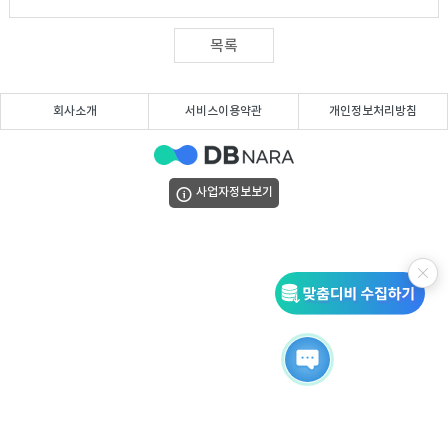
DB
업
법
목록
DB
인
휴
회사소개
서비스이용약관
개인정보처리방침
DB
대
이
폰
메
팩
사업자정보보기
DB
일
스
고
DB
DB
객
마
센
이
터
페
이