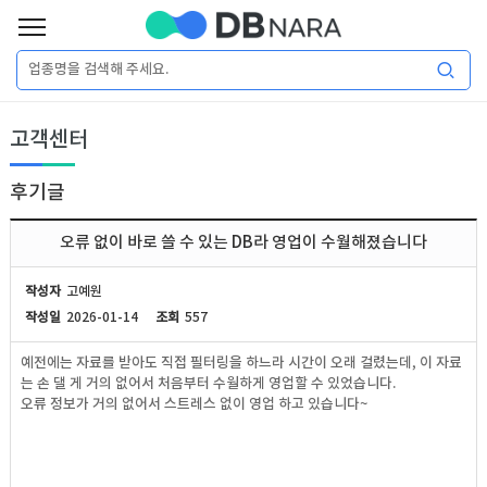
로
그
로
회
인
고객센터
그
원
인
가
이
입
후기글
이
필
용
포
권
오류 없이 바로 쓸 수 있는 DB라 영업이 수월해졌습니다
요
구
매
털
인
작성자
고예원
합
작성일
2026-01-14
조회
557
니
DB
허
마
예전에는 자료를 받아도 직접 필터링을 하느라 시간이 오래 걸렸는데, 이 자료
다.
는 손 댈 게 거의 없어서 처음부터 수월하게 영업할 수 있었습니다.
가
켓
소
오류 정보가 거의 없어서 스트레스 없이 영업 하고 있습니다~
DB
DB
셜
기