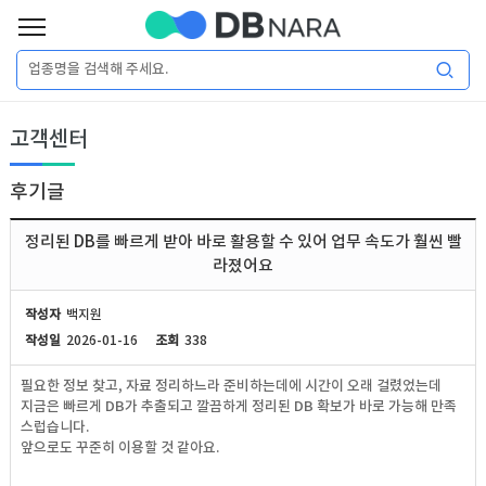
로
그
로
회
인
고객센터
그
원
인
가
이
입
후기글
이
필
용
포
권
정리된 DB를 빠르게 받아 바로 활용할 수 있어 업무 속도가 훨씬 빨
요
구
라졌어요
매
털
인
합
작성자
백지원
니
작성일
2026-01-16
조회
338
DB
허
마
다.
필요한 정보 찾고, 자료 정리하느라 준비하는데에 시간이 오래 걸렸었는데
가
켓
소
지금은 빠르게 DB가 추출되고 깔끔하게 정리된 DB 확보가 바로 가능해 만족
스럽습니다.
앞으로도 꾸준히 이용할 것 같아요.
DB
DB
셜
기