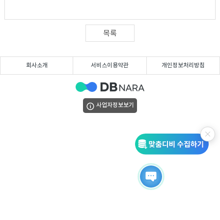
DB
업
법
DB
인
휴
목록
DB
대
이
회사소개
서비스이용약관
개인정보처리방침
폰
메
팩
사업자정보보기
DB
일
스
고
DB
DB
객
마
센
이
터
페
이