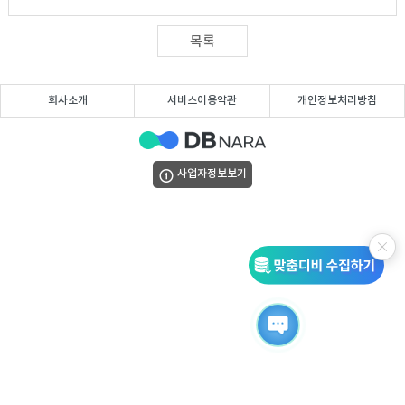
DB
업
법
목록
DB
인
휴
회사소개
서비스이용약관
개인정보처리방침
DB
대
이
폰
메
팩
사업자정보보기
DB
일
스
고
DB
DB
객
마
센
이
터
페
이