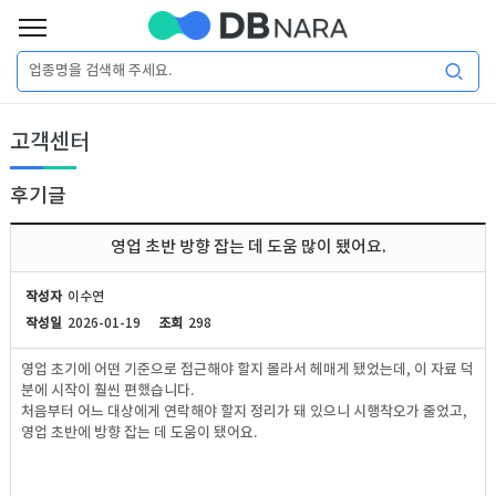
로
그
로
회
인
고객센터
그
원
인
가
이
입
후기글
이
필
용
포
권
영업 초반 방향 잡는 데 도움 많이 됐어요.
요
구
매
털
인
작성자
이수연
합
작성일
2026-01-19
조회
298
니
DB
허
마
영업 초기에 어떤 기준으로 접근해야 할지 몰라서 헤매게 됐었는데, 이 자료 덕
다.
분에 시작이 훨씬 편했습니다.
가
켓
소
처음부터 어느 대상에게 연락해야 할지 정리가 돼 있으니 시행착오가 줄었고,
영업 초반에 방향 잡는 데 도움이 됐어요.
DB
DB
셜
기