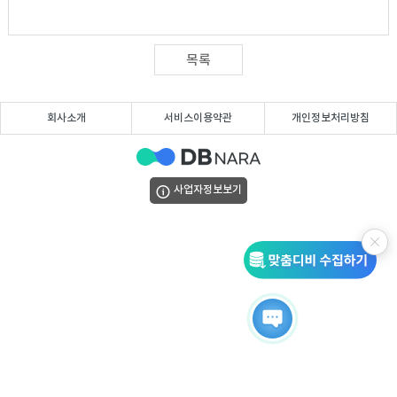
DB
업
법
DB
인
휴
목록
DB
대
이
회사소개
서비스이용약관
개인정보처리방침
폰
메
팩
사업자정보보기
DB
일
스
고
DB
DB
객
마
센
이
터
페
이