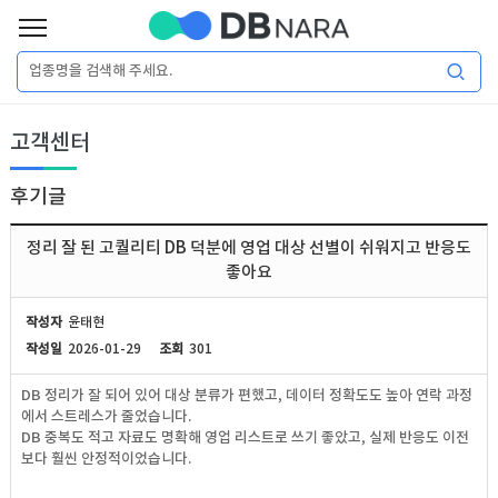
로
그
로
회
인
고객센터
그
원
인
가
이
입
후기글
이
필
용
포
권
정리 잘 된 고퀄리티 DB 덕분에 영업 대상 선별이 쉬워지고 반응도
요
구
좋아요
매
털
인
합
작성자
윤태현
니
작성일
2026-01-29
조회
301
DB
허
마
다.
DB 정리가 잘 되어 있어 대상 분류가 편했고, 데이터 정확도도 높아 연락 과정
가
켓
소
에서 스트레스가 줄었습니다.
DB 중복도 적고 자료도 명확해 영업 리스트로 쓰기 좋았고, 실제 반응도 이전
보다 훨씬 안정적이었습니다.
DB
DB
셜
기