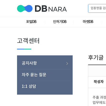
로
그
포털DB
인허가DB
마켓DB
로
회
인
그
원
인
가
이
고객센터
입
이
필
용
포
권
요
구
후기글
매
털
인
공지사항
합
니
DB
허
마
자주 묻는 질문
작성자
다.
1:1 상담
가
켓
소
추출 과
DB
DB
셜
기
업무에도