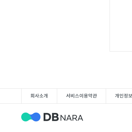
DB
업
법
DB
인
휴
DB
대
이
폰
메
팩
DB
일
스
고
DB
DB
객
마
센
이
회사소개
서비스이용약관
개인정
터
페
이