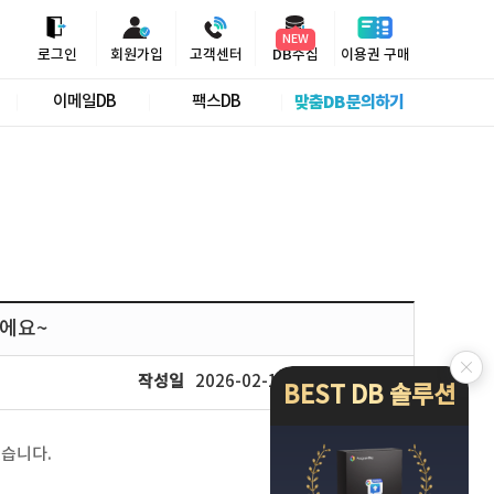
NEW
로그인
회원가입
고객센터
DB수집
이용권 구매
이메일DB
팩스DB
맞춤DB 문의하기
이에요~
작성일
2026-02-19
조회
301
BEST DB 솔루션
었습니다.