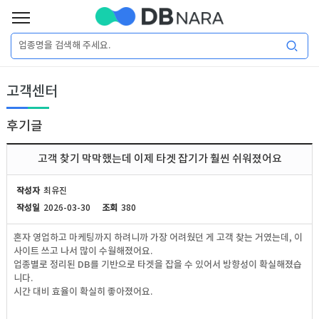
로
그
로
회
인
고객센터
그
원
인
가
이
입
후기글
이
필
용
포
권
고객 찾기 막막했는데 이제 타겟 잡기가 훨씬 쉬워졌어요
요
구
매
털
인
작성자
최유진
합
작성일
2026-03-30
조회
380
니
DB
허
마
혼자 영업하고 마케팅까지 하려니까 가장 어려웠던 게 고객 찾는 거였는데, 이
다.
사이트 쓰고 나서 많이 수월해졌어요.
가
켓
소
업종별로 정리된 DB를 기반으로 타겟을 잡을 수 있어서 방향성이 확실해졌습
니다.
시간 대비 효율이 확실히 좋아졌어요.
DB
DB
셜
기