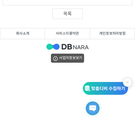
DB
업
법
목록
DB
인
휴
회사소개
서비스이용약관
개인정보처리방침
DB
대
이
폰
메
팩
사업자정보보기
DB
일
스
고
DB
DB
객
마
센
이
터
페
이